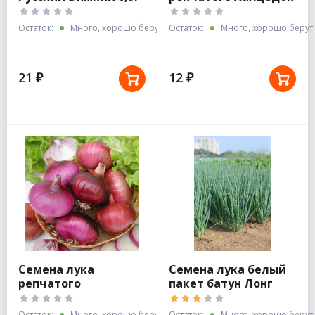
Лидер
белый пакет
Остаток:
Много, хорошо берут
Остаток:
Много, хорошо берут
21 ₽
12 ₽
Семена лука
Семена лука белый
репчатого
пакет батун Лонг
Даниловского белый
Токио 1г
пакет
Остаток:
Много, хорошо берут
Остаток:
Много, хорошо берут