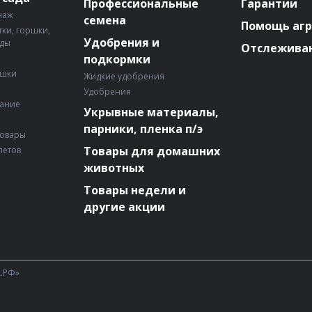
Профессиональные
Гарантии
наж
семена
Помощь аг
ки, горшки,
Удобрения и
ады
Отслеживан
подкормки
ошки
Жидкие удобрения
Удобрения
вание
Укрывные материалы,
парники, пленка п/э
товары
Товары для домашних
летов
животных
Товары недели и
другие акции
А.РФ»