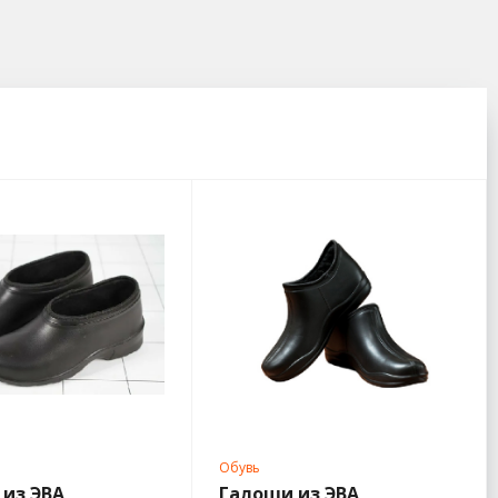
Обувь
 из ЭВА
Галоши из ЭВА