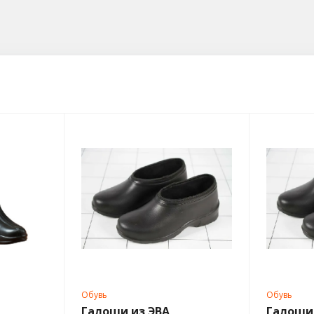
Обувь
Обувь
Галоши из ЭВА
Галоши