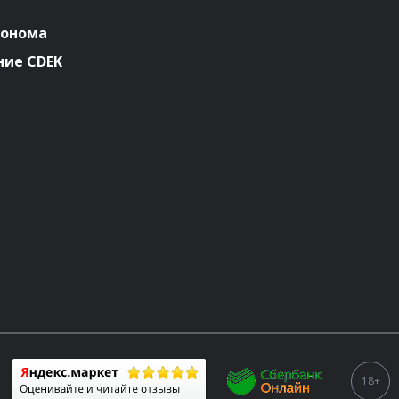
ронома
ие CDEK
18+