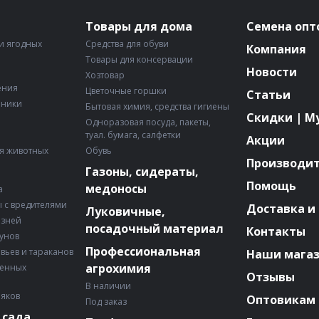
Товары для дома
Семена опт
и ягодных
Средства для обуви
Компания
Товары для консервации
Новости
Хозтовар
ения
Цветочные горшки
Статьи
рники
Бытовая химия, средства гигиены
Скидки | М
Одноразовая посуда, пакеты,
туал. бумага, салфетки
Акции
я животных
Обувь
Производи
Газоны, сидераты,
Помощь
медоносы
а
 с вредителями
Доставка и
Луковичные,
езней
посадочный материал
Контакты
зунов
Профессиональная
авьев и тараканов
Наши мага
агрохимия
венных
Отзывы
В наличии
няков
Оптовикам
Под заказ
 сада