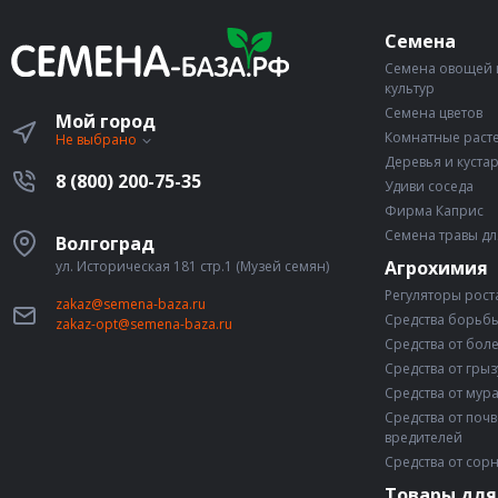
Семена
Семена овощей 
культур
Семена цветов
Мой город
Комнатные раст
Не выбрано
Деревья и куста
8 (800) 200-75-35
Удиви соседа
Фирма Каприс
Семена травы дл
Волгоград
Агрохимия
ул. Историческая 181 стр.1 (Музей семян)
Регуляторы рост
zakaz@semena-baza.ru
Средства борьбы
zakaz-opt@semena-baza.ru
Средства от бол
Средства от гры
Средства от мур
Средства от поч
вредителей
Средства от сор
Товары для