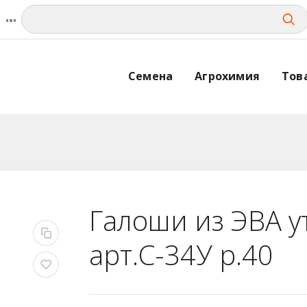
Семена
Агрохимия
Тов
Галоши из ЭВА 
арт.С-34У р.40