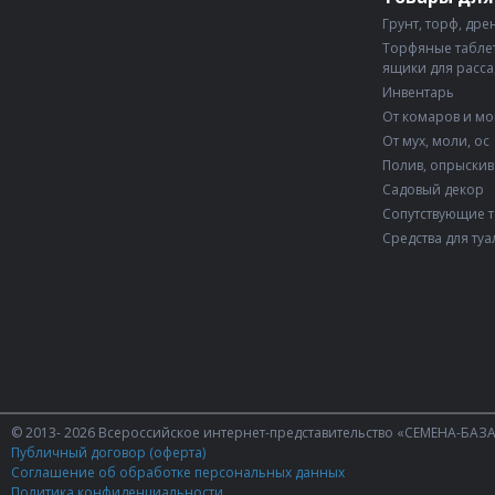
Грунт, торф, дре
Торфяные таблет
ящики для расс
Инвентарь
От комаров и м
От мух, моли, ос
Полив, опрыски
Садовый декор
Сопутствующие 
Средства для туа
© 2013- 2026 Всероссийское интернет-представительство «СЕМЕНА-БАЗ
Публичный договор (оферта)
Соглашение об обработке персональных данных
Политика конфиденциальности