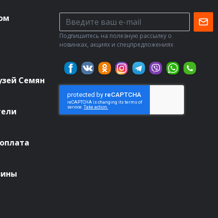
ом
Подпишитесь на полезную рассылку о
новинках, акциях и спецпредложениях
узей Семян
тели
 оплата
зины