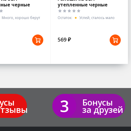
нные черные
утепленные черные
У р.38
арт.С-34У р.45
Много, хорошо берут
Остаток:
Успей, сталось мало
569 ₽
3
усы
Бонусы
отзывы
за друзей