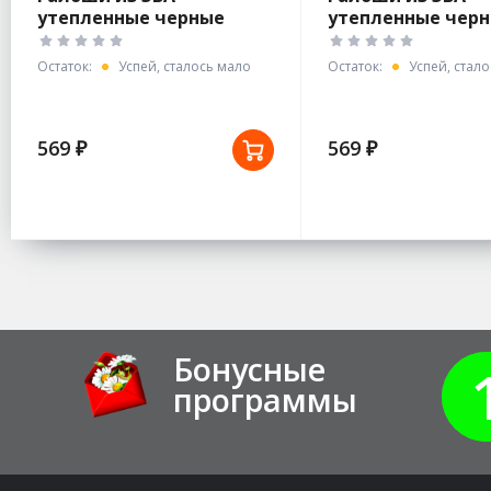
утепленные черные
утепленные чер
арт.С-34У р.46
арт.С-34У р.44
Остаток:
Успей, сталось мало
Остаток:
Успей, стал
569 ₽
569 ₽
Бонусные
программы