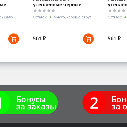
ные
утепленные черные
утепле
арт.С-35У р.39
арт.С-35
ось мало
Остаток:
Много, хорошо берут
Остаток:
561 ₽
561 ₽
1
2
Бонусы
Бон
за заказы
за 