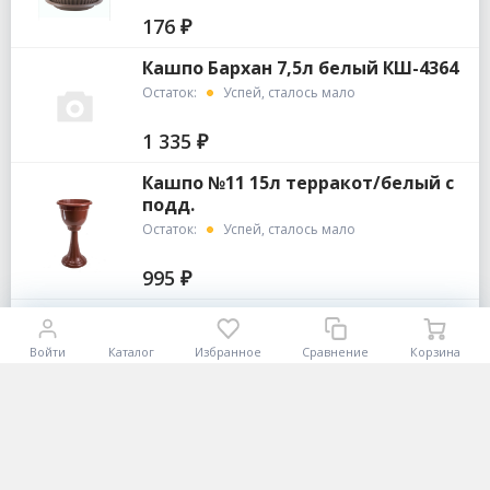
176 ₽
Кашпо Бархан 7,5л белый КШ-4364
Остаток:
Успей, сталось мало
1 335 ₽
Кашпо №11 15л терракот/белый с
подд.
Остаток:
Успей, сталось мало
995 ₽
Кашпо №10 с поддоном 10,5л/
терракот
Войти
Каталог
Избранное
Сравнение
Корзина
Остаток:
Много, хорошо берут
494 ₽
Кашпо 8л с поддоном №9 мрамор
Остаток:
Много, хорошо берут