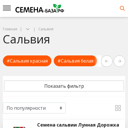
Главная
Сальвия
Сальвия
#Сальвия красная
#Сальвия белая
#Сальвия 
Показать фильтр
Семена сальвии Лунная Дорожка